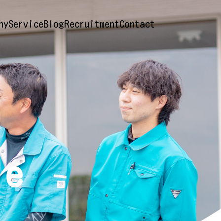
ny
Service
Blog
Recruitment
Contact
le